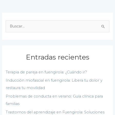
B
u
s
c
a
Entradas recientes
r
p
Terapia de pareja en fuengirola: ¿Cuándo ir?
o
Inducción miofascial en fuengirola: Libera tu dolor y
r
restaura tu movilidad
:
Problemas de conducta en verano: Guía clínica para
familias
Trastornos del aprendizaje en Fuengirola: Soluciones