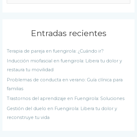
u
s
c
a
Entradas recientes
r
p
Terapia de pareja en fuengirola: ¿Cuándo ir?
o
Inducción miofascial en fuengirola: Libera tu dolor y
r
restaura tu movilidad
:
Problemas de conducta en verano: Guía clínica para
familias
Trastornos del aprendizaje en Fuengirola: Soluciones
Gestión del duelo en Fuengirola: Libera tu dolor y
reconstruye tu vida